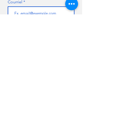
Courriel
S'abonner
FAIRE UN DON
NOUS JOINDRE
Pour de plus amples
renseignements,
pour faire un don
ou
pour devenir
commanditaire ou
partenaire, n'hésitez pas à
300 Chemin du Golf,
communiquer avec nous.
Verdun, Québec
H3E 1A8 - CANADA
Téléphone :
514-766-1208
info@fondationclub
ids
.com
Mentions légales
Politique d'utilisation des témoins
Politique de protection des