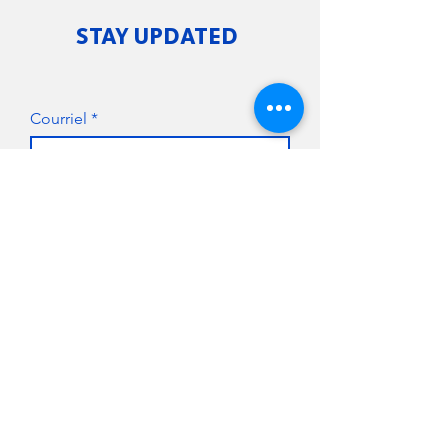
STAY UPDATED
Courriel
S'abonner
MAKE A DONATION
CONTACT US
For more information