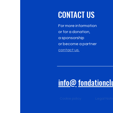
CONTACT US
For more information
or for a donation,
a sponsorship
or
become a partner
contact us.
info@
fondationcl
Cookie policy
Legal Noti