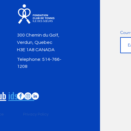
Courr
300 Chemin du Golf,
Verdun, Quebec
H3E 1A8 CANADA
Telephone:
514-766-
1208
ub
ids.com
ce
Privacy Policy