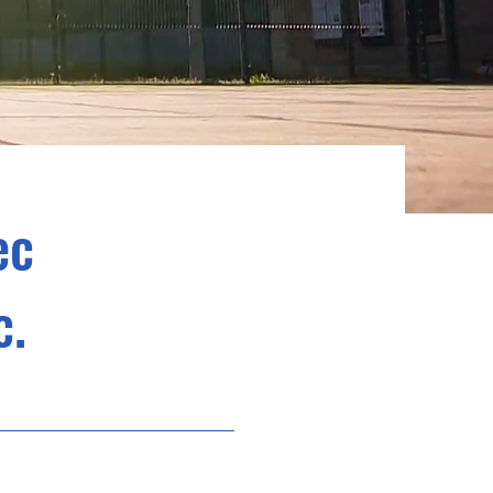
ec
c.