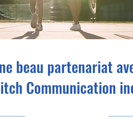
ne beau partenariat av
itch Communication in
7/2/24, 9:00 PM