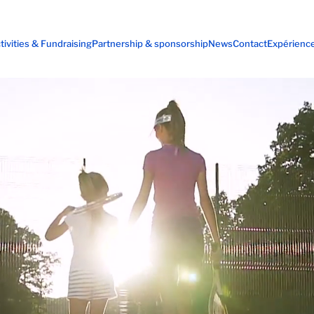
tivities & Fundraising
Partnership & sponsorship
News
Contact
Expérienc