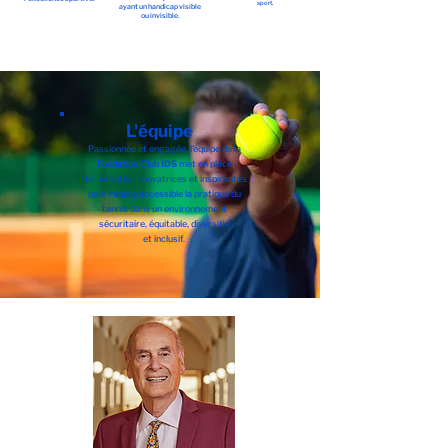
sport.
ayant un handicap visible
ou invisible.
L'équipe
Passionnée et engagée, l’équipe de la
Fondation Club IDS
met en place
des initiatives novatrices et inspirantes
pour rendre accessible
la pratique du
tennis dans un environnement
sécuritaire
, équitable, diversifié
et inclusif.