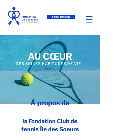
FAIRE UN DON
AU C
Œ
UR
DES SAINES HABITUDES DE VIE
À propos de
la Fondation Club de
tennis Île des Soeurs