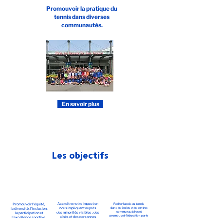
Promouvoir la pratique du
tennis dans diverses
communautés.
En savoir plus
Les objectifs
Accroître notre impact en
Promouvoir l'équité,
Faciliter l'accès au tennis
nous impliquant auprès
dans les écoles et les centres
la diversité, l'inclusion,
communautaires et
des minorités visibles , des
la participation et
promouvoir l'éducation par le
aînés et des personnes
l'excellence sportive.