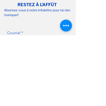
RESTEZ À L'AFFÛT
Abonnez-vous à notre infolettre pour ne rien
manquer!
Courriel
S'abonner
FAIRE UN DON
NOUS JOINDRE