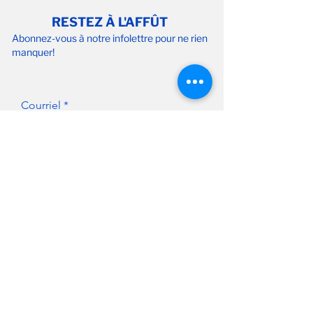
RESTEZ À L'AFFÛT
Abonnez-vous à notre infolettre pour ne rien
manquer!
Courriel
S'abonner
FAIRE UN DON
NOUS JOINDRE