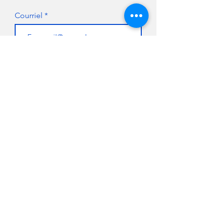
Courriel
S'abonner
FAIRE UN DON
NOUS JOINDRE
Pour de plus amples
renseignements,
pour faire un don
ou
pour devenir
commanditaire ou
partenaire, n'hésitez pas à
300 Chemin du Golf,
communiquer avec nous.
Verdun, Québec
H3E 1A8 - CANADA
Téléphone :
514-766-1208
info@fondationclub
ids
.com