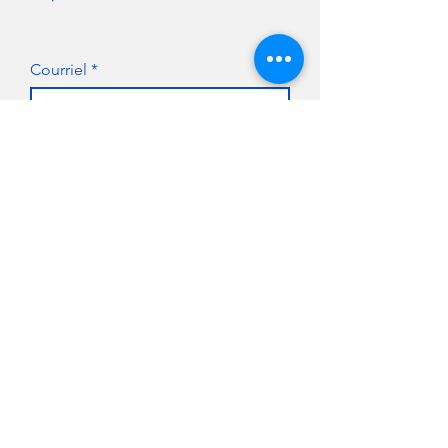
Courriel
S'abonner
FAIRE UN DON
NOUS JOINDRE
Pour de plus amples
renseignements,
pour faire un don
ou
pour devenir
commanditaire ou
partenaire, n'hésitez pas à
300 Chemin du Golf,
communiquer avec nous.
Verdun, Québec