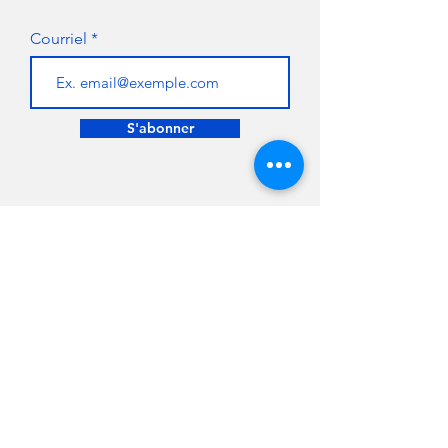
Courriel
S'abonner
FAIRE UN DON
NOUS JOINDRE
Pour de plus amples
renseignements,
pour faire un don
ou
pour devenir
commanditaire ou
partenaire, n'hésitez pas à
300 Chemin du Golf,
communiquer avec nous.
Verdun, Québec
H3E 1A8 - CANADA
Téléphone :
514-766-1208
info@fondationclub
ids
.com