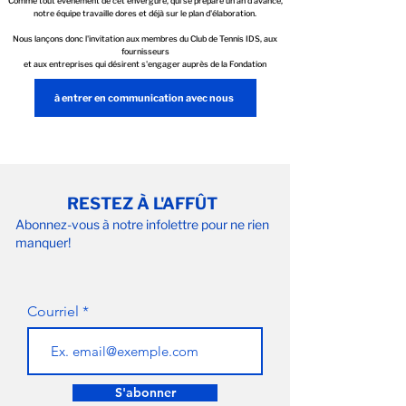
Comme tout événement de cet envergure, qui se prépare un an d'avance,
notre équipe travaille dores et déjà sur le plan d'élaboration.
Nous lançons donc l'invitation aux membres du Club de Tennis IDS, aux
fournisseurs
et aux entreprises qui désirent s'engager auprès de la Fondation
à entrer en communication avec nous
RESTEZ À L'AFFÛT
Abonnez-vous à notre infolettre pour ne rien
manquer!
Courriel
S'abonner