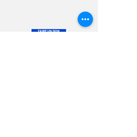
FAIRE UN DON
NOUS JOINDRE
Pour de plus amples
renseignements,
pour faire un don
ou
pour devenir
commanditaire ou
partenaire, n'hésitez pas à
300 Chemin du Golf,
communiquer avec nous.
Verdun, Québec
H3E 1A8 - CANADA
Téléphone :
514-766-1208
info@fondationclub
ids
.com
Mentions légales
Politique d'utilisation des témoins
Politique de protection des
renseignements personnels
Merci à nos partenaires principaux