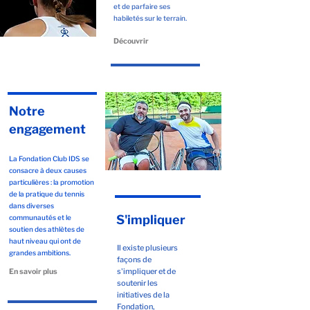
et de parfaire ses
habiletés sur le terrain.
Découvrir
Notre
engagement
La Fondation Club IDS se
consacre à deux causes
particulières : la promotion
de la pratique du tennis
dans diverses
S'impliquer
communautés et le
soutien des athlètes de
haut niveau qui ont de
Il existe plusieurs
grandes ambitions.
façons de
s'impliquer et de
En savoir plus
soutenir les
initiatives de la
Fondation,